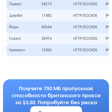
Плимут
28219
HTTP/SOCKS5
IPv
Дерби
17482
HTTP/SOCKS5
IPv
Йорк
82564
HTTP/SOCKS5
IPv
Глазго
25974
HTTP/SOCKS5
IPv
Ньюкасл
12358
HTTP/SOCKS5
IPv
Получите 750 МБ пропускной
способности британского прокси
за $3.50. Попробуйте без риска