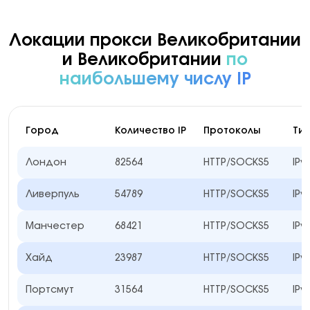
Локации прокси Великобритании
и Великобритании
по
наибольшему числу IP
Город
Количество IP
Протоколы
Тип
Лондон
82564
HTTP/SOCKS5
IPv
Ливерпуль
54789
HTTP/SOCKS5
IPv
Манчестер
68421
HTTP/SOCKS5
IPv
Хайд
23987
HTTP/SOCKS5
IPv
Портсмут
31564
HTTP/SOCKS5
IPv