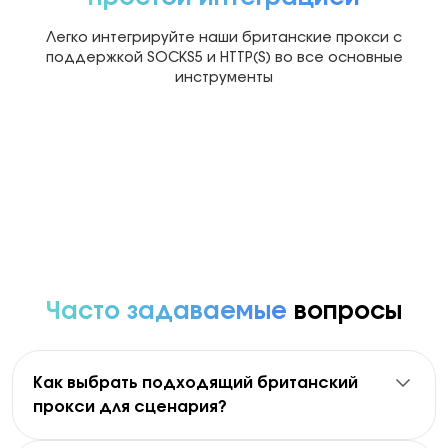
Легко интегрируйте наши британские прокси с
поддержкой SOCKS5 и HTTP(S) во все основные
инструменты
Multilogin
Dolphin Anty
Mor
Часто задаваемые
вопросы
Как выбрать подходящий британский
прокси для сценария?
Выберите
резидентские прокси
когда вам нужен
масштаб и вращение. Выберите
мобильные