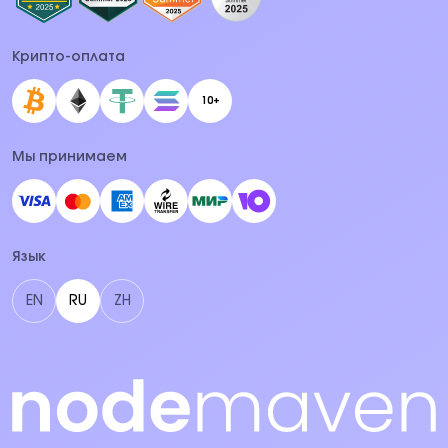
Крипто-оплата
10+
Мы принимаем
Язык
EN
RU
ZH