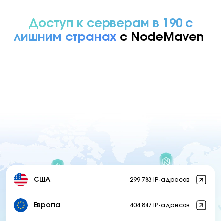
Доступ к серверам в 190 с
лишним странах
с NodeMaven
США
299 783 IP-адресов
Европа
404 847 IP-адресов