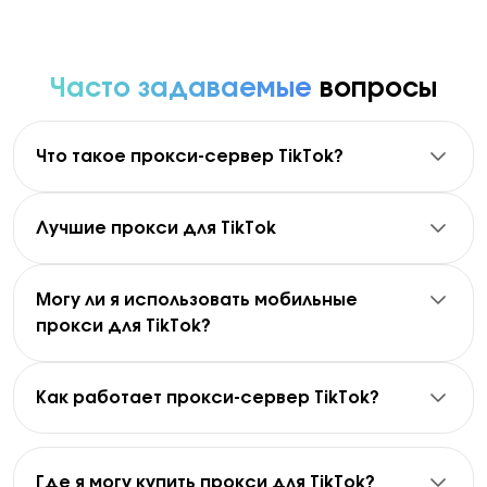
Часто задаваемые
вопросы
Что такое прокси-сервер TikTok?
Прокси для TikTok — это прокси-сервер, который
направляет ваше подключение через другой IP-
адрес при доступе к TikTok.
Лучшие прокси для TikTok
Лучшие прокси для TikTok зависят от ваших
Прокси NodeMaven используют чистые,
конкретных задач:
предварительно отфильтрованные резидентские,
мобильные и ISP IP-адреса, обеспечивая
Могу ли я использовать мобильные
Мобильные прокси для TikTok: лучшие для
стабильные сессии и надежную
прокси для TikTok?
поведения, ориентированного на мобильные
производительность для управления учетными
Да, мобильные прокси для TikTok широко
устройства, и сценариев в социальных сетях
записями и автоматизации.
используются, поскольку они обеспечивают
Резидентские прокси: лучшие для
поведение IP-адреса реального устройства, что
масштабирования и ротации
Как работает прокси-сервер TikTok?
особенно полезно для платформ,
ISP-прокси: лучшие для длительных сессий и
Прокси-сервер TikTok действует как посредник
ориентированных на мобильные устройства.
стабильной идентификации
между вашим устройством и TikTok.
NodeMaven предлагает все три типа прокси,
Мобильные прокси NodeMaven предлагают
Вместо прямого подключения, ваш запрос
Где я могу купить прокси для TikTok?