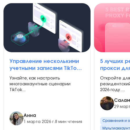
NodeMaven поддерживает геотаргетинг в более
чем 200 странах с возможностью таргетинга на
уровне городов и интернет-провайдеров, помогая
согласовать ваш сценарий TikTok с точным
местоположением, которое вам нужно.
Управление несколькими
5 лучших 
учетными записями TikTok:
прокси для
Пошаговое руководство
2026]
Узнайте, как настроить
Откройте для
по созданию и
многоаккаунтные сценарии
резидентский 
управлению несколькими
TikTok...
2026 году....
учетными записями
Салам
29 март
Анна
Сравнения и 
1 марта 2026 г.
8 мин чтения
Мультиаккаунт