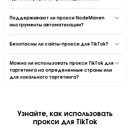
позволяя вам выбрать подходящую настройку для
высококачественные IP-адреса, длительные сессии
проходит через IP-адрес прокси, что помогает
Вы можете купить прокси у провайдеров, таких как
вашего сценария с TikTok.
и стабильные соединения, что делает их отличным
распределять активность между несколькими IP-
NodeMaven, которые предлагают чистые IP-
выбором для автоматизации TikTok и управления
адресами и поддерживать постоянные сессии.
адреса, стабильную инфраструктуру и гибкие типы
аккаунтами.
Поддерживают ли прокси NodeMaven
прокси.
инструменты автоматизации?
NodeMaven предоставляет:
Да, наши прокси часто используются с
инструментами автоматизации и управления.
Резидентские и мобильные прокси от $2.20/ГБ
Безопасны ли сайты-прокси для TikTok?
Прокси NodeMaven поддерживают протоколы HTTPS
ISP-прокси от $2.99/IP
Прокси-сайты и веб-прокси могут различаться по
и SOCKS5, что упрощает интеграцию с
Предварительно отфильтрованные IP-адреса
качеству и надежности. Многие общедоступные
большинством инструментов и сценариев
с высокой степенью успешности
прокси-сайты используют общие или
автоматизации TikTok.
Глобальное покрытие в 150+ странах
Можно ли использовать прокси TikTok для
низкокачественные IP-адреса, которые могут
таргетинга на определенные страны или
вызывать сбои.
для локального таргетинга?
NodeMaven предоставляет частные,
Да, прокси-сервер можно настроить для
высококачественные прокси с отфильтрованными
определенных стран или даже более точных
IP-адресами и стабильной инфраструктурой для
местоположений.
более стабильных результатов.
Локальный прокси-сервер TikTok позволяет
имитировать пользователя из выбранного региона,
Узнайте, как использовать
что полезно для тестирования локализованного
контента, управления региональными кампаниями
прокси для TikTok
и анализа поведения аудитории.