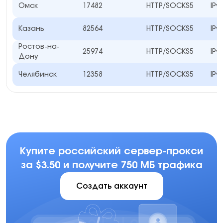
Омск
17482
HTTP/SOCKS5
IPv
Казань
82564
HTTP/SOCKS5
IPv
Ростов-на-
25974
HTTP/SOCKS5
IPv
Дону
Челябинск
12358
HTTP/SOCKS5
IPv
Купите российский сервер-прокси
за $3.50 и получите 750 МБ трафика
Создать аккаунт