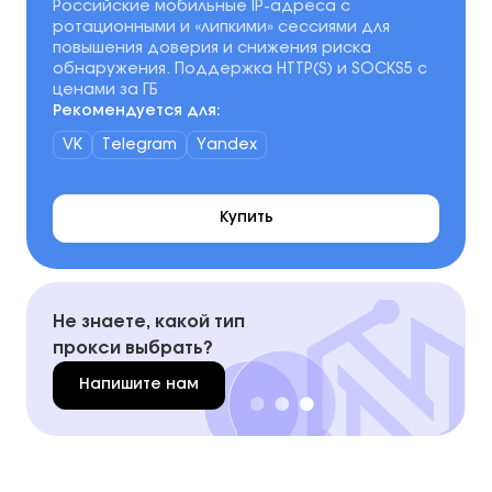
Российские мобильные IP-адреса с
ротационными и «липкими» сессиями для
повышения доверия и снижения риска
обнаружения. Поддержка HTTP(S) и SOCKS5 с
ценами за ГБ
Рекомендуется для:
VK
Telegram
Yandex
Купить
Не знаете, какой тип
прокси выбрать?
Напишите нам