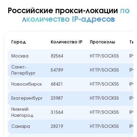
Российские прокси-локации
по
л
количество IP-адресов
Город
Количество IP
Протоколы
Тип
Москва
82564
HTTP/SOCKS5
IPv
Санкт-
54789
HTTP/SOCKS5
IPv
Петербург
Новосибирск
68421
HTTP/SOCKS5
IPv
Екатеринбург
23987
HTTP/SOCKS5
IPv
Нижний
31564
HTTP/SOCKS5
IPv
Новгород
Самара
28219
HTTP/SOCKS5
IPv