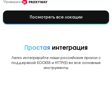
*Проверено
Посмотреть все локации
Простая
интеграция
Легко интегрируйте наши российские прокси с
поддержкой SOCKS5 и HTTP(S) во все основные
инструменты
Multilogin
Dolphin Anty
Mor