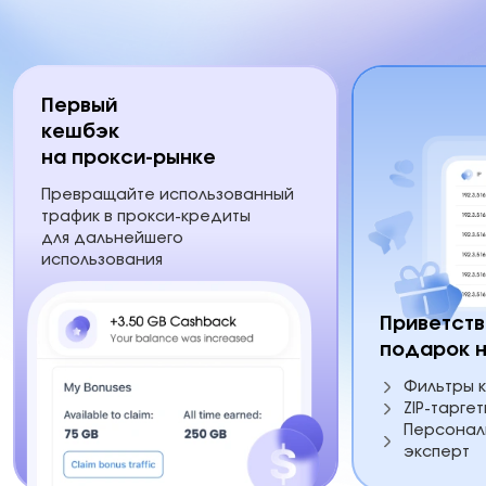
Первый
кешбэк
на прокси-рынке
Превращайте использованный
трафик в прокси-кредиты
для дальнейшего
использования
Приветст
подарок н
Фильтры к
ZIP-таргет
Персонал
эксперт