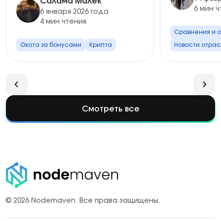
Салама Малек
6 мин ч
6 января 2026 года
4 мин чтения
Сравнения и 
Охота за бонусами
Крипта
Новости отрас
Смотреть все
© 2026 Nodemaven.
Все права защищены.