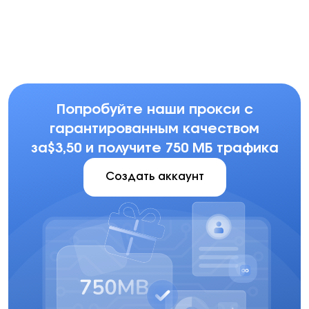
Multilogin
Dolphin Anty
Mor
Попробуйте наши прокси с
гарантированным качеством
за$3,50 и получите 750 МБ трафика
Создать аккаунт