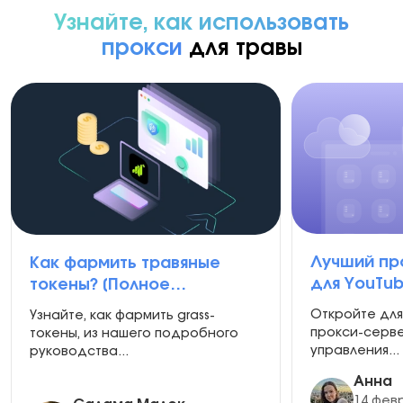
ваши подключения остаются стабильными.
Узнайте, как использовать
прокси
для травы
Лучший пр
Как фармить травяные
для YouTub
токены? [Полное
лучшие ва
руководство]
Откройте для
Узнайте, как фармить grass-
различных
прокси-серве
токены, из нашего подробного
управления...
руководства...
Анна
14 февр