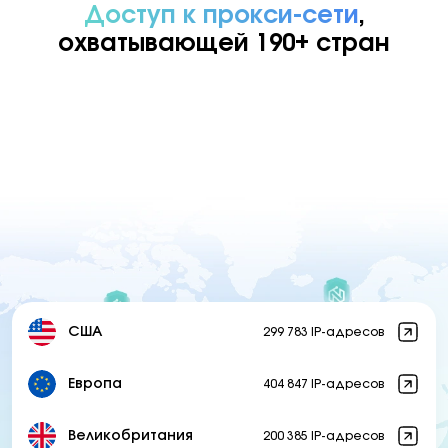
Доступ к прокси-сети
,
охватывающей 190+ стран
США
299 783 IP-адресов
Европа
404 847 IP-адресов
Великобритания
200 385 IP-адресов