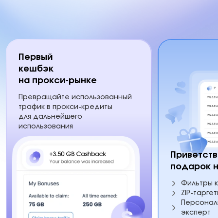
Первый
кешбэк
на прокси-рынке
Превращайте использованный
трафик в прокси-кредиты
для дальнейшего
использования
Приветст
подарок н
Фильтры к
ZIP-таргет
Персонал
эксперт