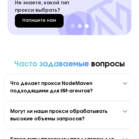
Не знаете, какой тип
прокси выбрать?
Напишите нам
Часто задаваемые
вопросы
Что делает прокси NodeMaven
подходящими для ИИ-агентов?
NodeMaven прокси разработаны для
масштабирования и точности. Наши IP-адреса
предварительно проверены на высокое качество и
Могут ли наши прокси обрабатывать
низкую обнаруживаемость. В сочетании с
высокие объемы запросов?
«липкими» сессиями, геотаргетингом и высокой
Да. Прокси NodeMaven разработаны для
частотой успешных подключений, они идеально
поддержки высокообъемных сценариев ИИ-
подходят для ИИ-агентов, выполняющих сложные
агентов. Благодаря большому пулу из более чем 30
задачи масштабного просмотра веб-страниц.