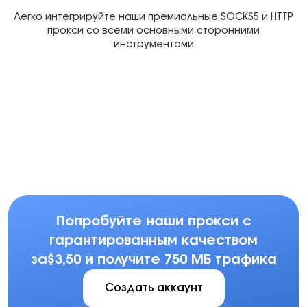
Легко интегрируйте наши премиальные SOCKS5 и HTTP
прокси со всеми основными сторонними
инструментами
Multilogin
Dolphin Anty
Mor
Попробуйте наши прокси с
гарантированным качеством
за$3,50 и получите 750 МБ трафика
Создать аккаунт