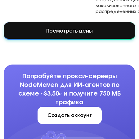
сбора данных для
локализованного 
распределенных а
Посмотреть цены
Попробуйте прокси-серверы
NodeMaven для ИИ-агентов по
схеме «$3.50» и получите 750 МБ
трафика
Создать аккаунт