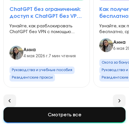
ChatGPT без ограничений:
Как получи
доступ к ChatGPT без VPN
бесплатно
в 2026 году
руководст
Узнайте, как разблокировать
Узнайте, как 
ChatGPT без VPN с помощью...
бесплатно, с
Анна
6 мая 20
Анна
4 мая 2026 г.
7 мин чтения
Охота за бону
Руководства и учебные пособия
Руководства и
Резидентские прокси
Резидентские
Смотреть все