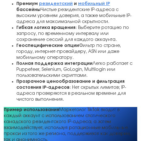
Премиум
резидентский
и
мобильный IP
бассейны
Чистые резидентские IP-адреса с
высоким уровнем доверия, а также мобильные IP-
адреса для максимальной скрытности.
Гибкая логика вращения
: Выберите ротацию по
запросу, по временному интервалу или
сохранение сессий для каждого аккаунта.
Геоспецифические опции
Фильтр по стране,
городу, интернет-провайдеру, ASN или даже
мобильному оператору.
Полная поддержка интеграции
Легко работает с
Puppeteer, Selenium, GoLogin, Multilogin или
пользовательскими скриптами.
Прозрачное ценообразование и фильтрация
состояния IP-адресов
: Нет скрытых лимитов; IP-
адреса проверяются в реальном времени для
чистого выполнения.
Пример использования
Маркетолог TikTok входит в
каждый аккаунт с использованием статического
канадского резидентского IP-адреса, а затем
взаимодействует, используя ротационные мобильные
прокси из того же региона, поддерживая как доверие,
так и анонимность.