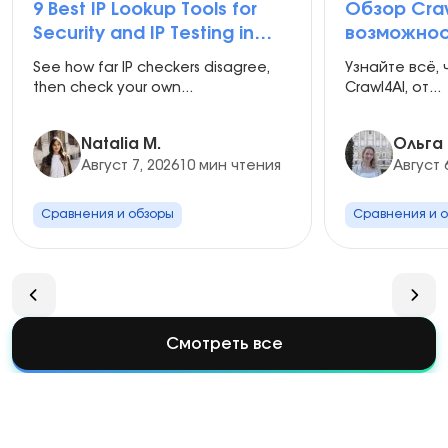
9 Best IP Lookup Tools for
Обзор Craw
Security and IP Testing in
возможнос
2026
сравнения
See how far IP checkers disagree,
Узнайте всё, 
настройка
then check your own...
Crawl4AI, от...
Natalia M.
Ольга
Август 7, 2026
10 мин чтения
Август 
Сравнения и обзоры
Сравнения и 
Смотреть все