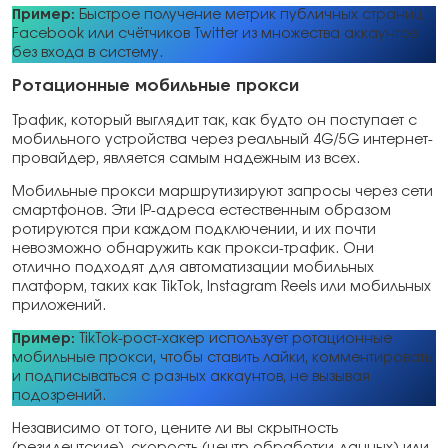
Пример:
Быстрое получение метрик публичных страниц
Facebook или счётчиков Twitter из множества аккаунтов
без входа в систему.
Ротационные мобильные прокси
Трафик, который выглядит так, как будто он поступает с
мобильного устройства через реальный 4G/5G интернет-
провайдер, является самым надежным из всех.
Мобильные прокси маршрутизируют запросы через сети
смартфонов. Эти IP-адреса естественным образом
ротируются при каждом подключении, и их почти
невозможно обнаружить как прокси-трафик. Они
отлично подходят для автоматизации мобильных
платформ, таких как TikTok, Instagram Reels или мобильных
приложений.
Пример:
TikTok-рост-хакер использует ротационные
мобильные прокси, чтобы ставить лайки, комментировать
и подписываться с разных аккаунтов, не вызывая
подозрений.
Независимо от того, цените ли вы скрытность