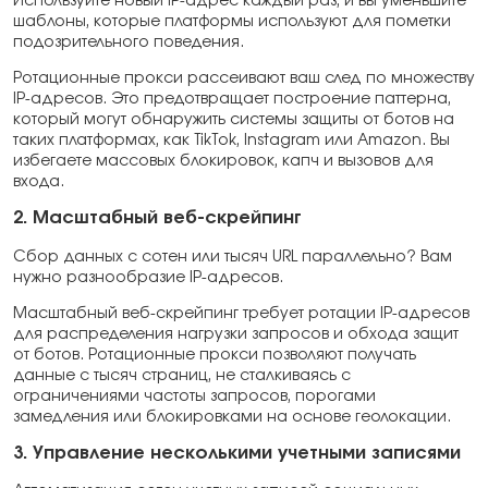
Используйте новый IP-адрес каждый раз, и вы уменьшите
шаблоны, которые платформы используют для пометки
подозрительного поведения.
Ротационные прокси рассеивают ваш след по множеству
IP-адресов. Это предотвращает построение паттерна,
который могут обнаружить системы защиты от ботов на
таких платформах, как TikTok, Instagram или Amazon. Вы
избегаете массовых блокировок, капч и вызовов для
входа.
2. Масштабный веб-скрейпинг
Сбор данных с сотен или тысяч URL параллельно? Вам
нужно разнообразие IP-адресов.
Масштабный веб-скрейпинг требует ротации IP-адресов
для распределения нагрузки запросов и обхода защит
от ботов. Ротационные прокси позволяют получать
данные с тысяч страниц, не сталкиваясь с
ограничениями частоты запросов, порогами
замедления или блокировками на основе геолокации.
3. Управление несколькими учетными записями