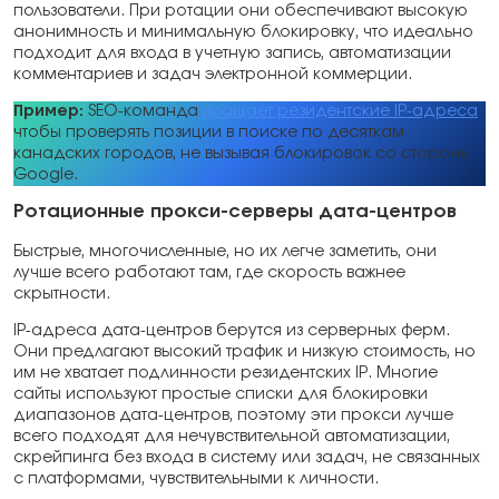
пользователи. При ротации они обеспечивают высокую
анонимность и минимальную блокировку, что идеально
подходит для входа в учетную запись, автоматизации
комментариев и задач электронной коммерции.
Пример:
SEO-команда
вращает резидентские IP-адреса
чтобы проверять позиции в поиске по десяткам
канадских городов, не вызывая блокировок со стороны
Google.
Ротационные прокси-серверы дата-центров
Быстрые, многочисленные, но их легче заметить, они
лучше всего работают там, где скорость важнее
скрытности.
IP-адреса дата-центров берутся из серверных ферм.
Они предлагают высокий трафик и низкую стоимость, но
им не хватает подлинности резидентских IP. Многие
сайты используют простые списки для блокировки
диапазонов дата-центров, поэтому эти прокси лучше
всего подходят для нечувствительной автоматизации,
скрейпинга без входа в систему или задач, не связанных
с платформами, чувствительными к личности.