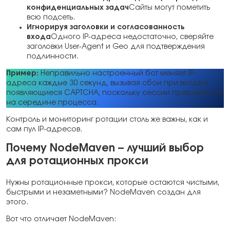
конфиденциальных задач
Сайты могут пометить
всю подсеть.
Игнорируя заголовки и согласованность
входа
Одного IP-адреса недостаточно, сверяйте
заголовки User-Agent и Geo для подтверждения
подлинности.
Пример:
Неправильно настроенный бот меняет IP-
адреса каждые 30 секунд, вызывая сбои при входе и
появляющиеся CAPTCHA, поскольку сессии прерываются
на середине процесса.
Контроль и мониторинг ротации столь же важны, как и
сам пул IP-адресов.
Почему NodeMaven – лучший выбор
для ротационных прокси
Нужны ротационные прокси, которые остаются чистыми,
быстрыми и незаметными? NodeMaven создан для
этого.
Вот что отличает NodeMaven: