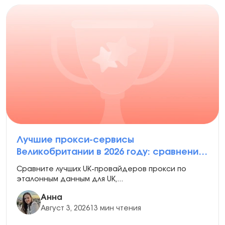
Лучшие прокси-сервисы
Великобритании в 2026 году: сравнение
качества, скорости и сценариев
Сравните лучших UK-провайдеров прокси по
использования британских IP
эталонным данным для UK,...
Анна
Август 3, 2026
13 мин чтения