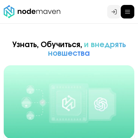
Войти
Узнать, Обучиться,
и внедрять
новшества