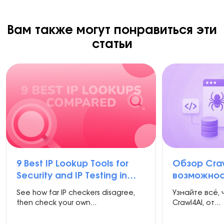
Вам также могут понравиться эти
статьи
9 Best IP Lookup Tools for
Обзор Craw
Security and IP Testing in
возможнос
2026
сравнения
See how far IP checkers disagree,
Узнайте всё, 
настройка
then check your own...
Crawl4AI, от...