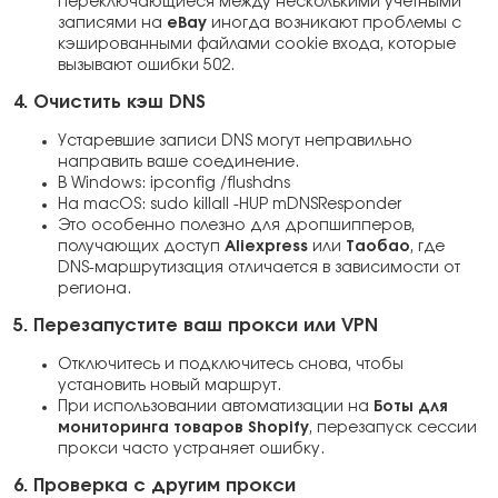
переключающиеся между несколькими учетными
записями на
eBay
иногда возникают проблемы с
кэшированными файлами cookie входа, которые
вызывают ошибки 502.
4. Очистить кэш DNS
Устаревшие записи DNS могут неправильно
направить ваше соединение.
В Windows: ipconfig /flushdns
На macOS: sudo killall -HUP mDNSResponder
Это особенно полезно для дропшипперов,
получающих доступ
Aliexpress
или
Таобао
, где
DNS-маршрутизация отличается в зависимости от
региона.
5. Перезапустите ваш прокси или VPN
Отключитесь и подключитесь снова, чтобы
установить новый маршрут.
При использовании автоматизации на
Боты для
мониторинга товаров Shopify
, перезапуск сессии
прокси часто устраняет ошибку.
6. Проверка с другим прокси