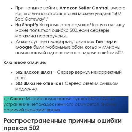
При попытке войти в
Amazon Seller Central
, вместо
вашего личного кабинета вы можете увидеть “502
Bad Gateway”.”
На
Shopify
Во время распродаж в Черную пятницу
может появиться ошибка 502, если серверы
магазина перегружены.
Даже крупные платформы, такие как
Твиттер и
Google
были глобальные сбои, когда миллионы
пользователей одновременно видели ошибки 502.
Ключевое отличие:
502 Плохой шлюз
= Сервер вернул некорректный
ответ.
504 Шлюз не отвечает
Сервер ответил слишком
медленно.
👉
Совет:
Многие пользователи путают 502 с 504, но
устранение неполадок немного отличается. Знание
различий экономит время.
Распространенные причины ошибки
прокси 502