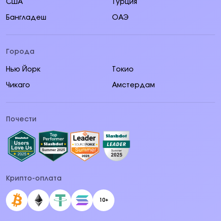
США
Турция
Бангладеш
ОАЭ
Города
Нью Йорк
Токио
Чикаго
Амстердам
Почести
Крипто-оплата
10+