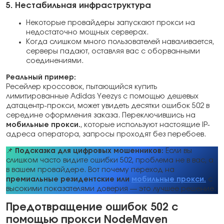
5. Нестабильная инфраструктура
Некоторые провайдеры запускают прокси на
недостаточно мощных серверах.
Когда слишком много пользователей наваливается,
серверы падают, оставляя вас с оборванными
соединениями.
Реальный пример:
Ресейлер кроссовок, пытающийся купить
лимитированные Adidas Yeezys с помощью дешевых
датацентр-прокси, может увидеть десятки ошибок 502 в
середине оформления заказа. Переключившись на
мобильные прокси.
, которые используют настоящие IP-
адреса оператора, запросы проходят без перебоев.
📌
Подсказка для цифровых мошенников:
Если вы
слишком часто видите ошибки 502, проблема не в вас, а
в вашем провайдере. Вот почему переход на
премиальные резидентские или
мобильные прокси.
с
высокими показателями доверия — это лучшее решение.
Предотвращение ошибок 502 с
помощью прокси NodeMaven