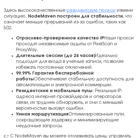
Здесь высококачественные
резидентские прокси
измени
ситуацию.
NodeMaven построен для стабильности
, что
означает меньше прерываний из-за ошибок, таких как
502.
Отраслево-проверенное качество IP
Наши прокси
проходят независимые аудиты от PixelScan и
ProxyWay.
Длительные сессии (до 24 часов)
Идеально
подходит для входа в учетные записи, позволяя
избежать постоянных отключений.
99.99% Гарантия бесперебойной
работы
Обеспечивает стабильную доступность для
автоматизации и электронной коммерции.
Резидентские и мобильные пулы
: Реальные IP-
адреса интернет-провайдеров и операторов
связи, их труднее обнаружить, и они с меньшей
вероятностью вызовут ошибки.
Умная маршрутизация
Оптимизированные пути,
сокращающие задержку и минимизирующие
неудачные запросы.
👉 С NodeMaven вы можете отслеживать цены, управлять