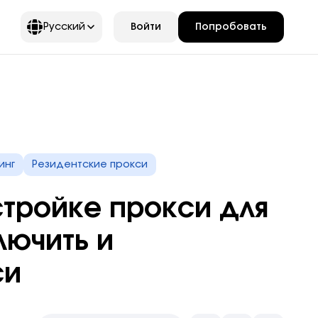
Войти
Попробовать
Русский
треть все
Платформы
Продукты и
Только в NodeMaven
Смотреть все
мотреть
Смотреть
все
все
функции
Великобритания
Instagram
TikTok
Первый прокси-
Германия
Reddit
Дешевые прокси
Telegram
провайдер с
ные в
финансовой гарантией
инг
Резидентские прокси
йте доступ к
Россия
Tamilyogi
Ротационные прокси
OpenAI
Документация
ями и
и уникальными
.
Советы и гайды по настройке
Бразилия
Grass
Безлимитные прокси
Facebook
возможностями
стройке прокси для
Copilot
Статические резидентские
Читать
LinkedIn
ьный прокси
Подробнее
документацию
1-
лючить и
прокси
 трафика
й
ическое
елей
поставщик
гентами для
 трафика
IPv6 прокси
прокси,
си
сштабе
предлагающий
ра
тно
Больше вариантов
вам
SOCKS5 прокси
API
Прокси
финансовую
использования прокси
гарантию
Торонто
и
бнее
Скрейпинг браузер
роверка